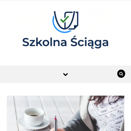
Skip to content