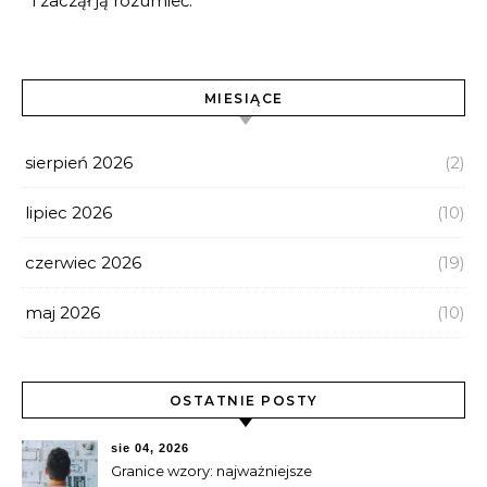
i zaczął ją rozumieć.
MIESIĄCE
sierpień 2026
(2)
lipiec 2026
(10)
czerwiec 2026
(19)
maj 2026
(10)
OSTATNIE POSTY
sie 04, 2026
Granice wzory: najważniejsze