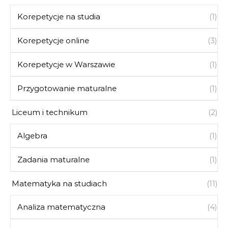
Korepetycje na studia
(1)
Korepetycje online
(3)
Korepetycje w Warszawie
(1)
Przygotowanie maturalne
(1)
Liceum i technikum
(2)
Algebra
(1)
Zadania maturalne
(1)
Matematyka na studiach
(11)
Analiza matematyczna
(4)