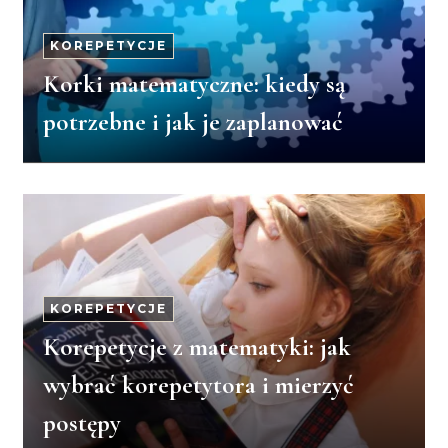
KOREPETYCJE
Korki matematyczne: kiedy są
potrzebne i jak je zaplanować
KOREPETYCJE
Korepetycje z matematyki: jak
wybrać korepetytora i mierzyć
postępy