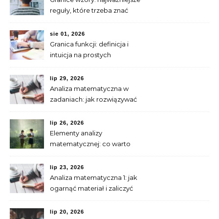
reguły, które trzeba znać
sie 01, 2026
Granica funkcji: definicja i
intuicja na prostych
przykładach
lip 29, 2026
Analiza matematyczna w
zadaniach: jak rozwiązywać
typowe problemy
lip 26, 2026
Elementy analizy
matematycznej: co warto
umieć przed granicami i
pochodnymi
lip 23, 2026
Analiza matematyczna 1: jak
ogarnąć materiał i zaliczyć
ćwiczenia
lip 20, 2026