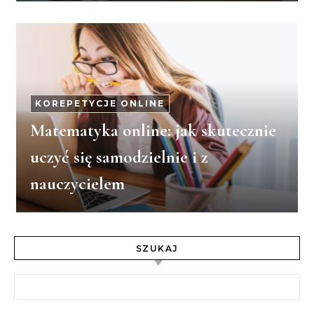
KOREPETYCJE ONLINE
Matematyka online: jak skutecznie
uczyć się samodzielnie i z
nauczycielem
SZUKAJ
Szukaj: