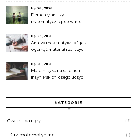
typowe problemy
lip 26, 2026
Elementy analizy
matematycznej: co warto
umieć przed granicami i
pochodnymi
lip 23, 2026
Analiza matematyczna 1: jak
ogarnąć materiał i zaliczyć
ćwiczenia
lip 20, 2026
Matematyka na studiach
inżynierskich: czego uczyć
się przed startem
KATEGORIE
Ćwiczenia i gry
(3)
Gry matematyczne
(1)