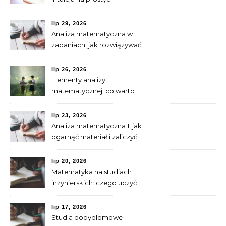
przykładach
lip 29, 2026
Analiza matematyczna w
zadaniach: jak rozwiązywać
typowe problemy
lip 26, 2026
Elementy analizy
matematycznej: co warto
umieć przed granicami i
pochodnymi
lip 23, 2026
Analiza matematyczna 1: jak
ogarnąć materiał i zaliczyć
ćwiczenia
lip 20, 2026
Matematyka na studiach
inżynierskich: czego uczyć
się przed startem
lip 17, 2026
Studia podyplomowe