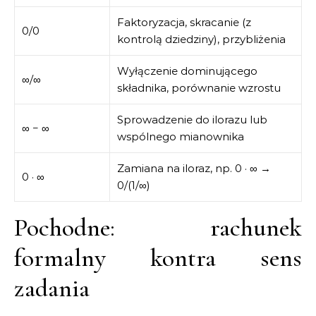
Faktoryzacja, skracanie (z
0/0
kontrolą dziedziny), przybliżenia
Wyłączenie dominującego
∞/∞
składnika, porównanie wzrostu
Sprowadzenie do ilorazu lub
∞ − ∞
wspólnego mianownika
Zamiana na iloraz, np. 0 · ∞ →
0 · ∞
0/(1/∞)
Pochodne: rachunek
formalny kontra sens
zadania