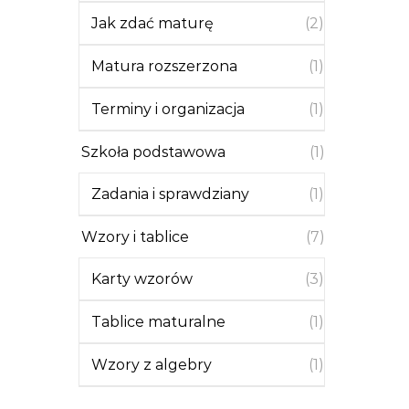
Jak zdać maturę
(2)
Matura rozszerzona
(1)
Terminy i organizacja
(1)
Szkoła podstawowa
(1)
Zadania i sprawdziany
(1)
Wzory i tablice
(7)
Karty wzorów
(3)
Tablice maturalne
(1)
Wzory z algebry
(1)