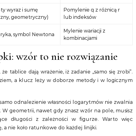
ty wyraz i sumę
Pomylenie q z różnicą r
czny, geometryczny)
lub indeksów
Mylenie wariacji z
ryka, symbol Newtona
kombinacjami
pki: wzór to nie rozwiązanie
e tablice dają wrażenie, iż zadanie „samo się zrobi”.
ziem, a klucz leży w doborze metody i w logicznym
 samo odnalezienie własności logarytmów nie zwalnia
. W geometrii, nawet gdy znasz wzór na pole, musisz
ce długości z zależności w figurze. Warto więc
 a nie koło ratunkowe do każdej linijki.