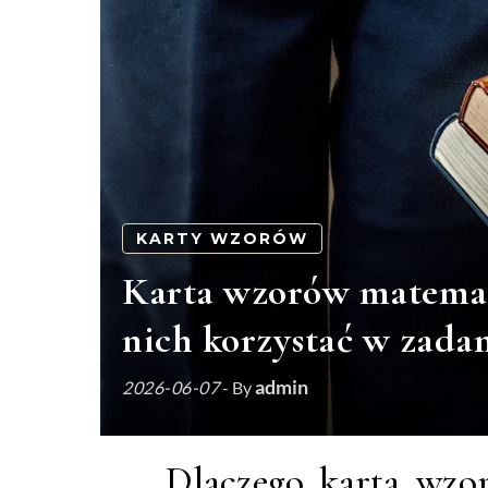
KARTY WZORÓW
Karta wzorów matematy
nich korzystać w zada
admin
2026-06-07
- By
Dlaczego karta wzor