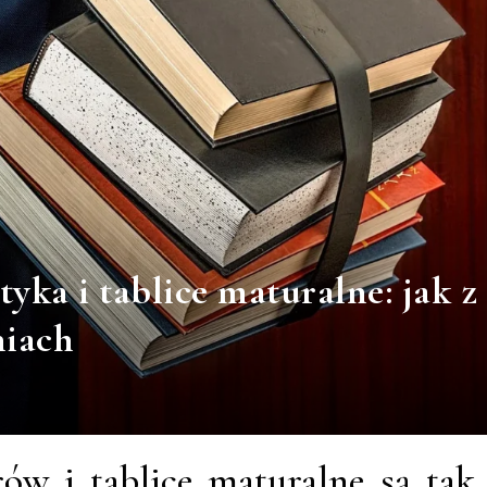
ka i tablice maturalne: jak z
niach
ów i tablice maturalne są tak