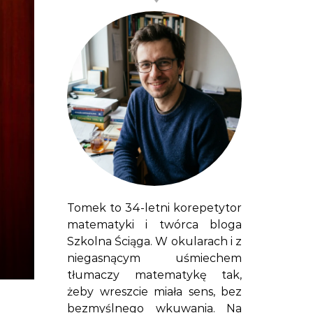
Tomek to 34-letni korepetytor
matematyki i twórca bloga
Szkolna Ściąga. W okularach i z
niegasnącym uśmiechem
tłumaczy matematykę tak,
żeby wreszcie miała sens, bez
bezmyślnego wkuwania. Na