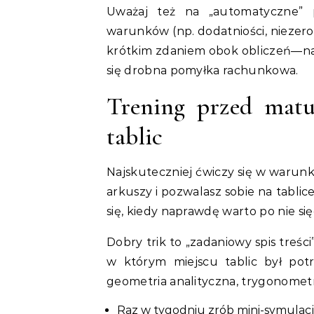
Uważaj też na „automatyczne” 
warunków (np. dodatniości, niezer
krótkim zdaniem obok obliczeń—na 
się drobna pomyłka rachunkowa.
Trening przed matu
tablic
Najskuteczniej ćwiczy się w warun
arkuszy i pozwalasz sobie na tabli
się, kiedy naprawdę warto po nie sięg
Dobry trik to „zadaniowy spis treśc
w którym miejscu tablic był pot
geometria analityczna, trygonometria
Raz w tygodniu zrób mini-symulację