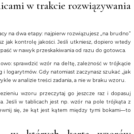
blicami w trakcie rozwiązywania
racy na dwa etapy: najpierw rozwiązujesz „na brudno”
sz jak kontrolę jakości. Jeśli utkniesz, dopiero wtedy
 wpaść w nawyk przeskakiwania od razu do gotowca.
ktowo: sprawdzić wzór na deltę, zależność w trójkącie
g i logarytmów. Gdy natomiast zaczynasz szukać „jak
ykle w analizie treści zadania, a nie w braku wzoru.
zieniu wzoru przeczytaj go jeszcze raz i dopasuj
. Jeśli w tablicach jest np. wzór na pole trójkąta z
wnij się, że kąt jest kątem między tymi bokami—to
ia, w których karta wzorów