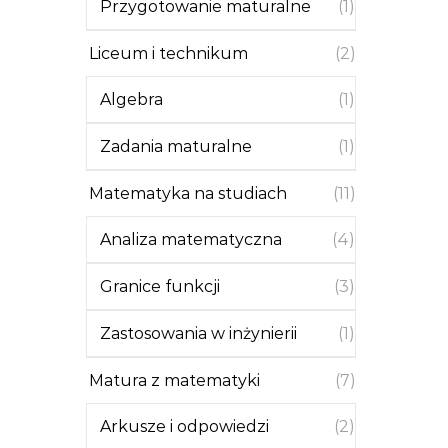
Przygotowanie maturalne
(1)
Liceum i technikum
(2)
Algebra
(1)
Zadania maturalne
(1)
Matematyka na studiach
(11)
Analiza matematyczna
(4)
Granice funkcji
(3)
Zastosowania w inżynierii
(1)
Matura z matematyki
(7)
Arkusze i odpowiedzi
(2)