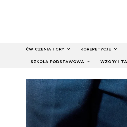
Skip to content
ĆWICZENIA I GRY
KOREPETYCJE
SZKOŁA PODSTAWOWA
WZORY I TA