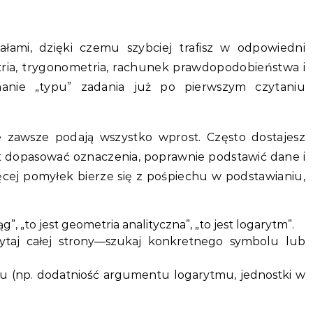
ałami, dzięki czemu szybciej trafisz w odpowiedni
tria, trygonometria, rachunek prawdopodobieństwa i
nanie „typu” zadania już po pierwszym czytaniu
e zawsze podają wszystko wprost. Często dostajesz
t dopasować oznaczenia, poprawnie podstawić dane i
ęcej pomyłek bierze się z pośpiechu w podstawianiu,
g”, „to jest geometria analityczna”, „to jest logarytm”.
czytaj całej strony—szukaj konkretnego symbolu lub
u (np. dodatniość argumentu logarytmu, jednostki w