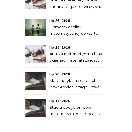
Analiza matematyczna w
zadaniach: jak rozwiązywać
typowe problemy
lip 26, 2026
Elementy analizy
matematycznej: co warto
umieć przed granicami i
pochodnymi
lip 23, 2026
Analiza matematyczna 1: jak
ogarnąć materiał i zaliczyć
ćwiczenia
lip 20, 2026
Matematyka na studiach
inżynierskich: czego uczyć
się przed startem
lip 17, 2026
Studia podyplomowe
matematyka: dla kogo i jak
się przygotować