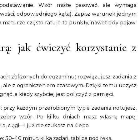
podstawianie. Wzór może pasować, ale wymaga
owości, odpowiedniego kąta). Zapisz warunek jednym
maturze często ratuje to punkty, nawet gdy pojawi
rą: jak ćwiczyć korzystanie z
kach zbliżonych do egzaminu: rozwiązujesz zadania z
ce, ale z ograniczeniem czasowym. Dzięki temu uczysz
nąć, a kiedy szybciej jest policzyć z pamięci.
i”: przy każdym przerobionym typie zadania notujesz,
rzebny wzór. Po kilku dniach masz własną mapę:
, ciągi—i już nie szukasz na ślepo.
: 30–40 minut, kilka zadań, tablice pod ręką.